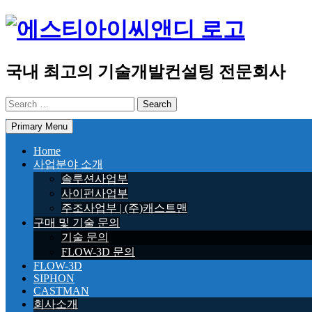
Skip
to
content
국내 최고의 기술개발컨설팅 전문회사
Search
for:
Primary Menu
Home
사업분야 소개
솔루션사업부
사이펀사업부
주조사업부 | (주)캐스트맨
구매 및 기술 문의
기술 문의
FLOW-3D 문의
FLOW-3D
SIPHON
CASTMAN
회사소개