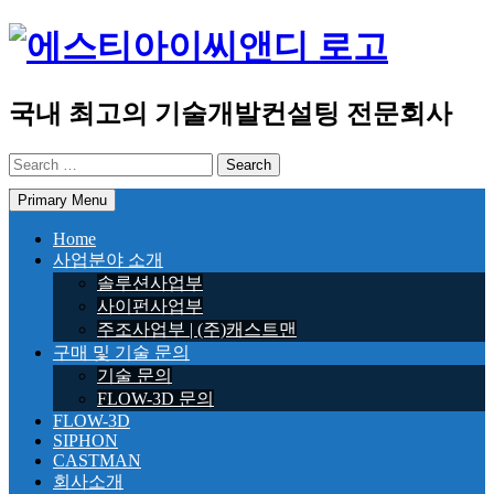
Skip
to
content
국내 최고의 기술개발컨설팅 전문회사
Search
for:
Primary Menu
Home
사업분야 소개
솔루션사업부
사이펀사업부
주조사업부 | (주)캐스트맨
구매 및 기술 문의
기술 문의
FLOW-3D 문의
FLOW-3D
SIPHON
CASTMAN
회사소개