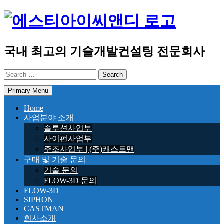
Skip
to
content
국내 최고의 기술개발컨설팅 전문회사
Search
for:
Primary Menu
Home
사업분야 소개
솔루션사업부
사이펀사업부
주조사업부 | (주)캐스트맨
구매 및 기술 문의
기술 문의
FLOW-3D 문의
FLOW-3D
SIPHON
CASTMAN
회사소개