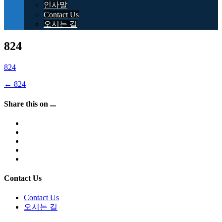
인사말
Contact Us
오시는 길
824
824
Post
←
824
navigation
Share this on ...
Contact Us
Contact Us
오시는 길