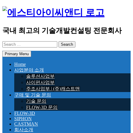
Skip
to
content
국내 최고의 기술개발컨설팅 전문회사
Search
for:
Primary Menu
Home
사업분야 소개
솔루션사업부
사이펀사업부
주조사업부 | (주)캐스트맨
구매 및 기술 문의
기술 문의
FLOW-3D 문의
FLOW-3D
SIPHON
CASTMAN
회사소개