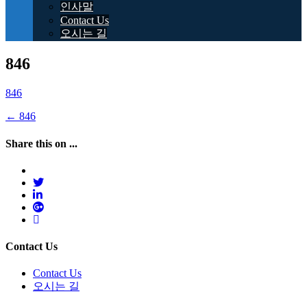
인사말
Contact Us
오시는 길
846
846
Post
←
846
navigation
Share this on ...
Contact Us
Contact Us
오시는 길