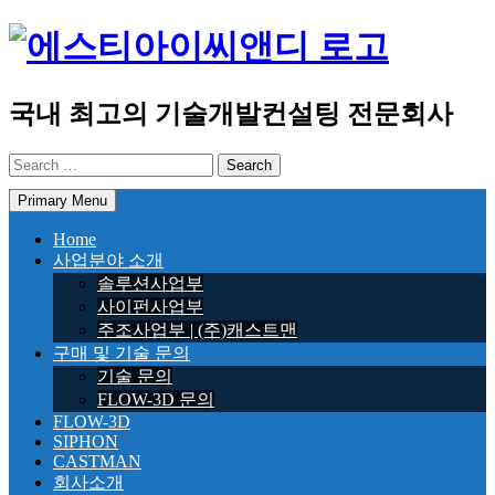
Skip
to
content
국내 최고의 기술개발컨설팅 전문회사
Search
for:
Primary Menu
Home
사업분야 소개
솔루션사업부
사이펀사업부
주조사업부 | (주)캐스트맨
구매 및 기술 문의
기술 문의
FLOW-3D 문의
FLOW-3D
SIPHON
CASTMAN
회사소개