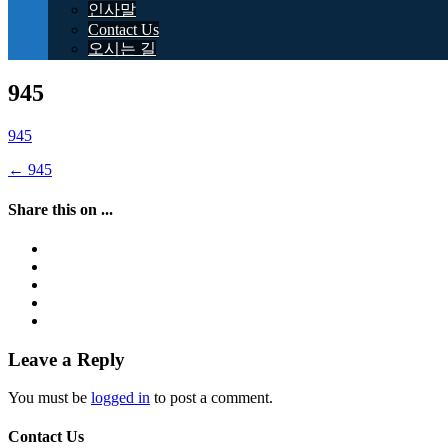
인사말
Contact Us
오시는 길
945
945
Post
←
945
navigation
Share this on ...
Leave a Reply
You must be
logged in
to post a comment.
Contact Us