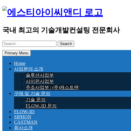
Skip
to
content
국내 최고의 기술개발컨설팅 전문회사
Search
for:
Primary Menu
Home
사업분야 소개
솔루션사업부
사이펀사업부
주조사업부 | (주)캐스트맨
구매 및 기술 문의
기술 문의
FLOW-3D 문의
FLOW-3D
SIPHON
CASTMAN
회사소개